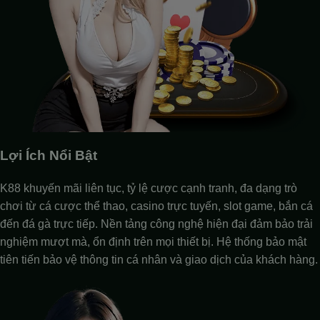
Lợi Ích Nổi Bật
K88 khuyến mãi liên tục, tỷ lệ cược cạnh tranh, đa dạng trò
chơi từ cá cược thể thao, casino trực tuyến, slot game, bắn cá
đến đá gà trực tiếp. Nền tảng công nghệ hiện đại đảm bảo trải
nghiệm mượt mà, ổn định trên mọi thiết bị. Hệ thống bảo mật
tiên tiến bảo vệ thông tin cá nhân và giao dịch của khách hàng.