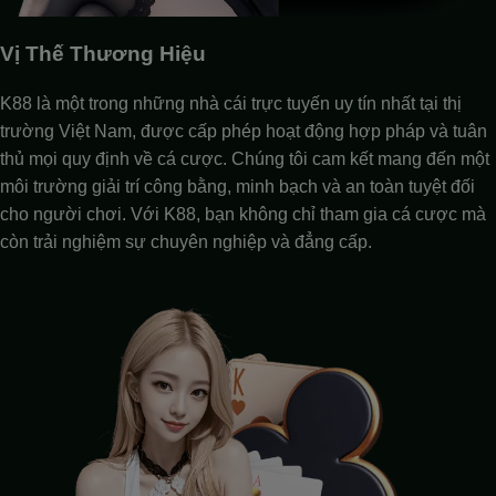
Vị Thế Thương Hiệu
K88 là một trong những nhà cái trực tuyến uy tín nhất tại thị
trường Việt Nam, được cấp phép hoạt động hợp pháp và tuân
thủ mọi quy định về cá cược. Chúng tôi cam kết mang đến một
môi trường giải trí công bằng, minh bạch và an toàn tuyệt đối
cho người chơi. Với K88, bạn không chỉ tham gia cá cược mà
còn trải nghiệm sự chuyên nghiệp và đẳng cấp.