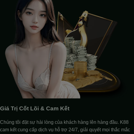
Giá Trị Cốt Lõi & Cam Kết
Chúng tôi đặt sự hài lòng của khách hàng lên hàng đầu. K88
cam kết cung cấp dịch vụ hỗ trợ 24/7, giải quyết mọi thắc mắc