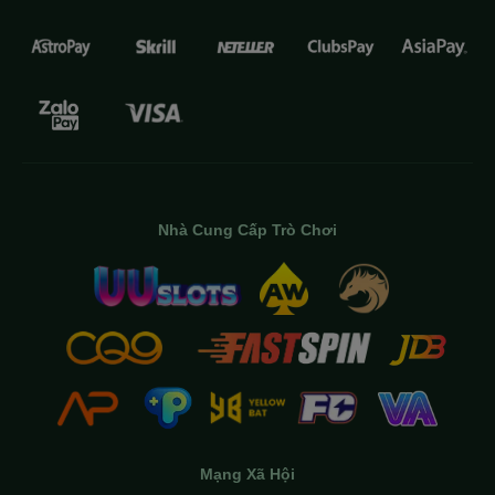
Nhà Cung Cấp Trò Chơi
Mạng Xã Hội