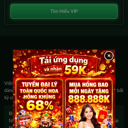
Tìm Hiểu VIP
×
Hướng Dẫn Chi Tiết Cách
Nhận K88 Khuyến Mãi
Việc nhận các chương trình
K88 khuyến mãi
thật dễ
dàng. Hãy làm theo các bước dưới đây để không bỏ lỡ bất
kỳ ưu đãi nào:
Bước 1:
Đăng Ký Tài Khoản
K88
Nếu chưa có tài khoản, hãy
K88 đăng ký
ngay một tài
khoản mới trên trang chủ của chúng tôi. Quá trình này