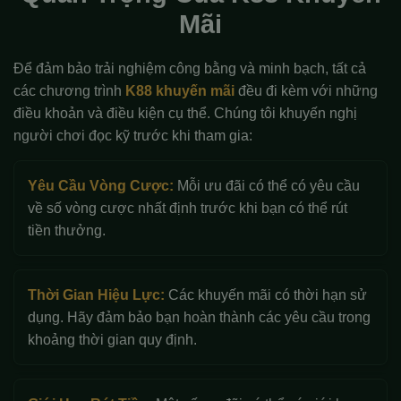
Mãi
Để đảm bảo trải nghiệm công bằng và minh bạch, tất cả
các chương trình
K88 khuyến mãi
đều đi kèm với những
điều khoản và điều kiện cụ thể. Chúng tôi khuyến nghị
người chơi đọc kỹ trước khi tham gia:
Yêu Cầu Vòng Cược:
Mỗi ưu đãi có thể có yêu cầu
về số vòng cược nhất định trước khi bạn có thể rút
tiền thưởng.
Thời Gian Hiệu Lực:
Các khuyến mãi có thời hạn sử
dụng. Hãy đảm bảo bạn hoàn thành các yêu cầu trong
khoảng thời gian quy định.