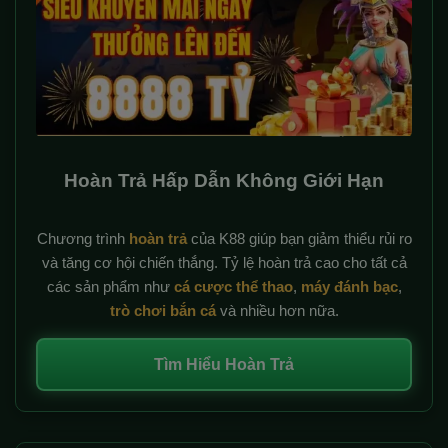
Hoàn Trả Hấp Dẫn Không Giới Hạn
Chương trình
hoàn trả
của K88 giúp bạn giảm thiểu rủi ro
và tăng cơ hội chiến thắng. Tỷ lệ hoàn trả cao cho tất cả
các sản phẩm như
cá cược thể thao
,
máy đánh bạc
,
trò chơi bắn cá
và nhiều hơn nữa.
Tìm Hiểu Hoàn Trả