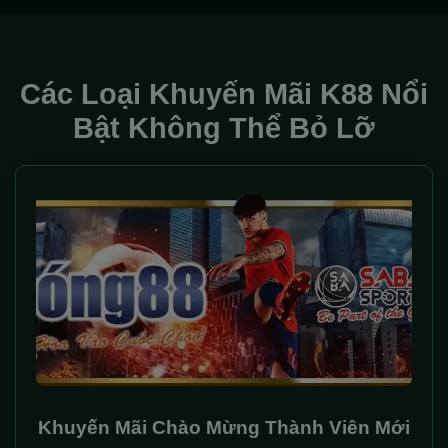
Các Loại Khuyến Mãi K88 Nổi
Bật Không Thể Bỏ Lỡ
Khuyến Mãi Chào Mừng Thành Viên Mới