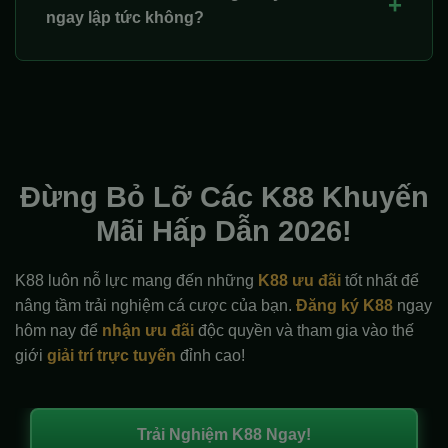
+
ngay lập tức không?
Đừng Bỏ Lỡ Các K88 Khuyến
Mãi Hấp Dẫn 2026!
K88 luôn nỗ lực mang đến những
K88 ưu đãi
tốt nhất để
nâng tầm trải nghiệm cá cược của bạn.
Đăng ký K88
ngay
hôm nay để
nhận ưu đãi
độc quyền và tham gia vào thế
giới
giải trí trực tuyến
đỉnh cao!
Trải Nghiệm K88 Ngay!