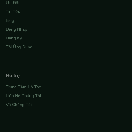
Ưu Đãi
Tin Tức
Blog
Đăng Nhập
Đăng Ký
Tải Ứng Dụng
Hỗ trợ
Trung Tâm Hỗ Trợ
Liên Hệ Chúng Tôi
Về Chúng Tôi