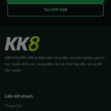
Tải APP K88
K88 KHUYẾN MÃI là điểm đến hàng đầu cho trải nghiệm giải trí
trực tuyến đỉnh cao, mang đến các trò chơi hấp dẫn và ưu đãi
độc quyền.
Liên kết nhanh
Trang Chủ