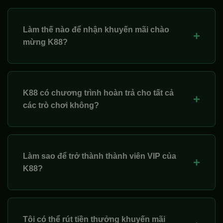
Làm thế nào để nhận khuyến mãi chào
+
mừng K88?
K88 có chương trình hoàn trả cho tất cả
+
các trò chơi không?
Làm sao để trở thành thành viên VIP của
+
K88?
Tôi có thể rút tiền thưởng khuyến mãi