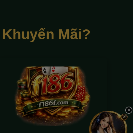
8 Khuyến Mãi?
×