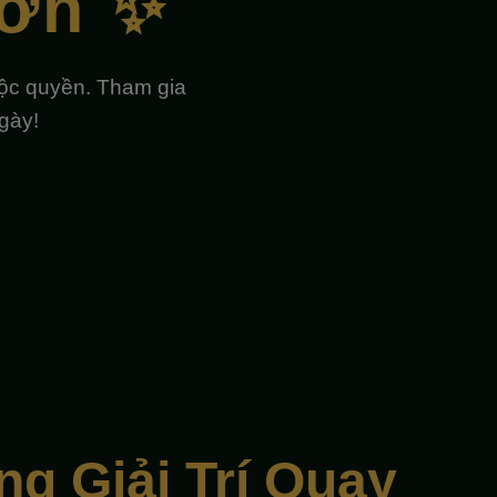
Lớn ✨
ộc quyền. Tham gia
gày!
g Giải Trí Quay