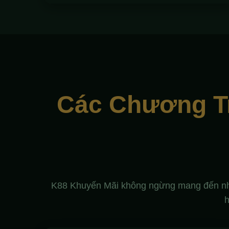
Các Chương T
K88 Khuyến Mãi không ngừng mang đến nhữn
h