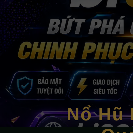
Nổ Hũ 