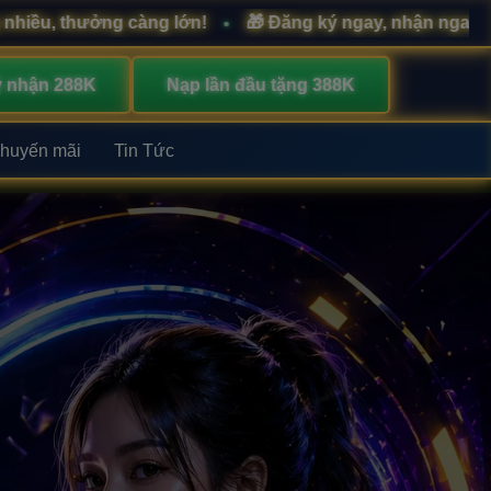
g càng lớn!
🎁 Đăng ký ngay, nhận ngay 188K tiền thưở
•
ý nhận 288K
Nạp lần đầu tặng 388K
khuyến mãi
Tin Tức