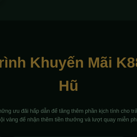
rình Khuyến Mãi K8
Hũ
g ưu đãi hấp dẫn để tăng thêm phần kịch tính cho trả
ội vàng để nhận thêm tiền thưởng và lượt quay miễn ph